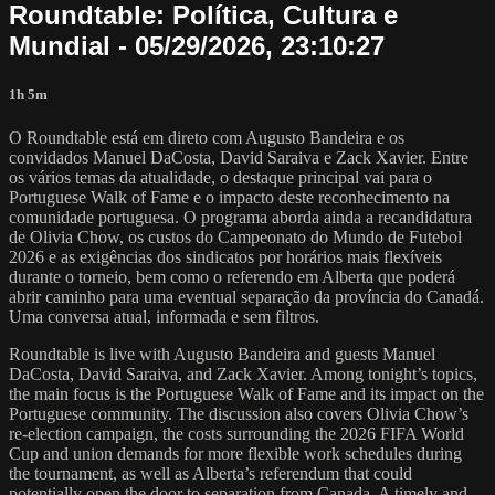
Roundtable: Política, Cultura e
Mundial - 05/29/2026, 23:10:27
1h 5m
O Roundtable está em direto com Augusto Bandeira e os
convidados Manuel DaCosta, David Saraiva e Zack Xavier. Entre
os vários temas da atualidade, o destaque principal vai para o
Portuguese Walk of Fame e o impacto deste reconhecimento na
comunidade portuguesa. O programa aborda ainda a recandidatura
de Olivia Chow, os custos do Campeonato do Mundo de Futebol
2026 e as exigências dos sindicatos por horários mais flexíveis
durante o torneio, bem como o referendo em Alberta que poderá
abrir caminho para uma eventual separação da província do Canadá.
Uma conversa atual, informada e sem filtros.
Roundtable is live with Augusto Bandeira and guests Manuel
DaCosta, David Saraiva, and Zack Xavier. Among tonight’s topics,
the main focus is the Portuguese Walk of Fame and its impact on the
Portuguese community. The discussion also covers Olivia Chow’s
re-election campaign, the costs surrounding the 2026 FIFA World
Cup and union demands for more flexible work schedules during
the tournament, as well as Alberta’s referendum that could
potentially open the door to separation from Canada. A timely and