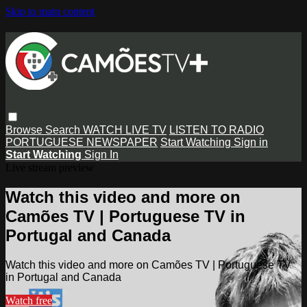
Skip to main content
Browse
Search
WATCH LIVE TV
LISTEN TO RADIO
PORTUGUESE NEWSPAPER
Start Watching
Sign in
Start Watching
Sign In
Live stream preview
Watch this video and more on
Camões TV | Portuguese TV in
Portugal and Canada
Watch this video and more on Camões TV | Portuguese TV
in Portugal and Canada
Watch free