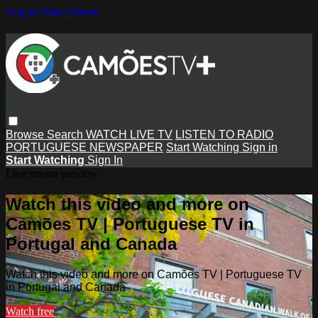
Skip to main content
Browse
Search
WATCH LIVE TV
LISTEN TO RADIO
PORTUGUESE NEWSPAPER
Start Watching
Sign in
Start Watching
Sign In
Live stream preview
Watch this video and more on
Camões TV | Portuguese TV in
Portugal and Canada
Watch this video and more on Camões TV | Portuguese TV
in Portugal and Canada
Watch free