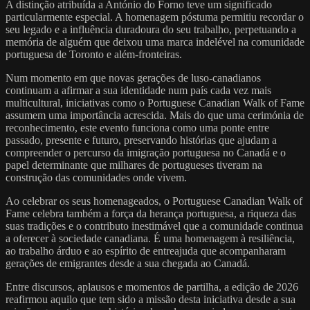
A distinção atribuída a António do Forno teve um significado
particularmente especial. A homenagem póstuma permitiu recordar o
seu legado e a influência duradoura do seu trabalho, perpetuando a
memória de alguém que deixou uma marca indelével na comunidade
portuguesa de Toronto e além-fronteiras.
Num momento em que novas gerações de luso-canadianos
continuam a afirmar a sua identidade num país cada vez mais
multicultural, iniciativas como o Portuguese Canadian Walk of Fame
assumem uma importância acrescida. Mais do que uma cerimónia de
reconhecimento, este evento funciona como uma ponte entre
passado, presente e futuro, preservando histórias que ajudam a
compreender o percurso da imigração portuguesa no Canadá e o
papel determinante que milhares de portugueses tiveram na
construção das comunidades onde vivem.
Ao celebrar os seus homenageados, o Portuguese Canadian Walk of
Fame celebra também a força da herança portuguesa, a riqueza das
suas tradições e o contributo inestimável que a comunidade continua
a oferecer à sociedade canadiana. É uma homenagem à resiliência,
ao trabalho árduo e ao espírito de entreajuda que acompanharam
gerações de emigrantes desde a sua chegada ao Canadá.
Entre discursos, aplausos e momentos de partilha, a edição de 2026
reafirmou aquilo que tem sido a missão desta iniciativa desde a sua