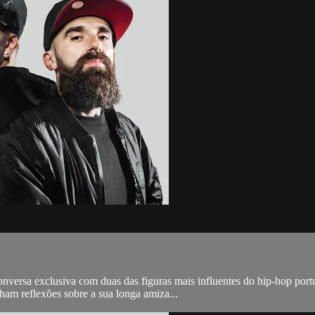
onversa exclusiva com duas das figuras mais influentes do hip-hop po
ilham reflexões sobre a sua longa amiza...