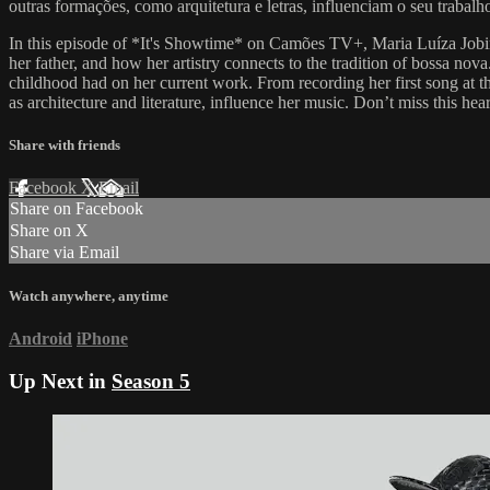
outras formações, como arquitetura e letras, influenciam o seu traba
In this episode of *It's Showtime* on Camões TV+, Maria Luíza Jobim,
her father, and how her artistry connects to the tradition of bossa nov
childhood had on her current work. From recording her first song at the
as architecture and literature, influence her music. Don’t miss this h
Share with friends
Facebook
X
Email
Share on Facebook
Share on X
Share via Email
Watch anywhere, anytime
Android
iPhone
Up Next in
Season 5