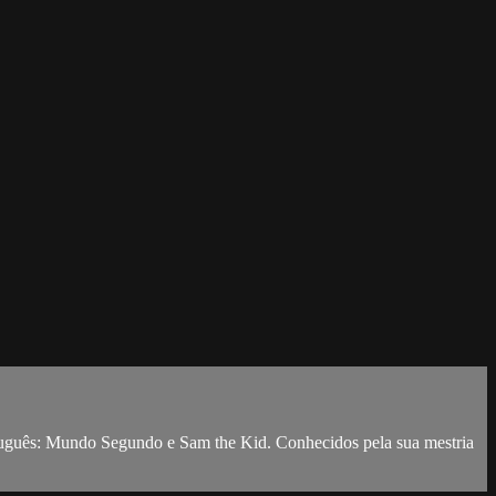
rtuguês: Mundo Segundo e Sam the Kid. Conhecidos pela sua mestria