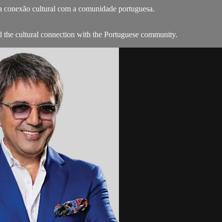
a conexão cultural com a comunidade portuguesa.
d the cultural connection with the Portuguese community.