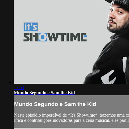
17:53
Mundo Segundo e Sam the Kid
Mundo Segundo e Sam the Kid
Neste episódio imperdível de *It's Showtime*, trazemos uma c
lírica e contribuições inovadoras para a cena musical, eles part