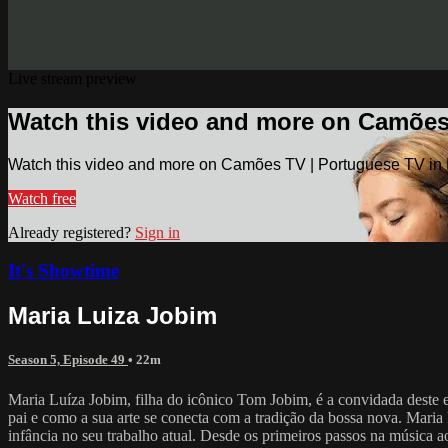
Live stream preview
Watch this video and more on Camões
Watch this video and more on Camões TV | Portuguese TV in
Watch free
Already registered?
Sign in
It's Showtime
Maria Luiza Jobim
Season 5, Episode 49
• 22m
Maria Luíza Jobim, filha do icônico Tom Jobim, é a convidada deste 
pai e como a sua arte se conecta com a tradição da bossa nova. Maria 
infância no seu trabalho atual. Desde os primeiros passos na música ao