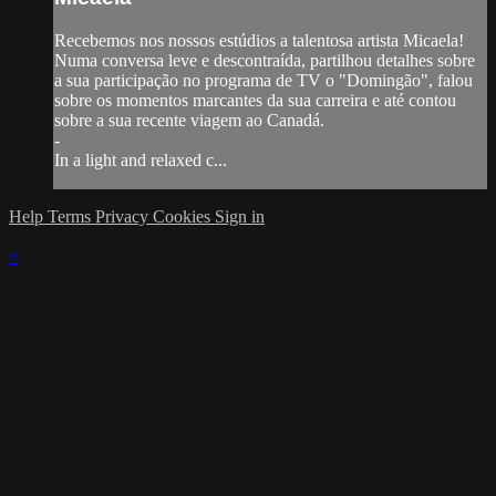
Recebemos nos nossos estúdios a talentosa artista Micaela!
Numa conversa leve e descontraída, partilhou detalhes sobre
a sua participação no programa de TV o "Domingão", falou
sobre os momentos marcantes da sua carreira e até contou
sobre a sua recente viagem ao Canadá.
-
In a light and relaxed c...
Help
Terms
Privacy
Cookies
Sign in
×