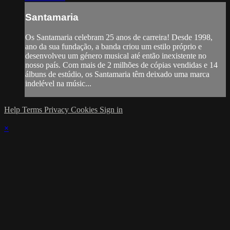
Santamaria
Os Santamaria celebram 25 anos de carreira! Desde 1998,
ano da sua fundação, a banda criou um estilo próprio e
desenvolveu um género musical até então inexistente no
nosso país. Com mais de 2 milhões de cópias vendidas e 14
álbuns de estúdio, os Santamaria têm deixado uma marca
indelével na músic...
Help
Terms
Privacy
Cookies
Sign in
×