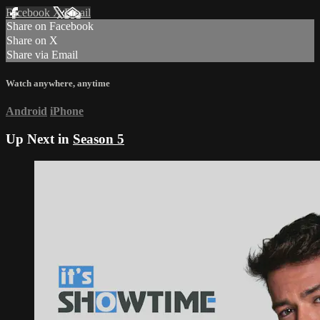
Facebook
X
Email
Share on Facebook
Share on X
Share via Email
Watch anywhere, anytime
Android
iPhone
Up Next in
Season 5