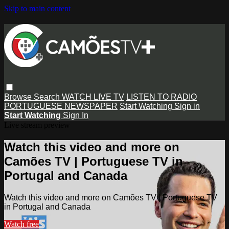
Skip to main content
Browse
Search
WATCH LIVE TV
LISTEN TO RADIO
PORTUGUESE NEWSPAPER
Start Watching
Sign in
Start Watching
Sign In
Live stream preview
Watch this video and more on
Camões TV | Portuguese TV in
Portugal and Canada
Watch this video and more on Camões TV | Portuguese TV
in Portugal and Canada
Watch free