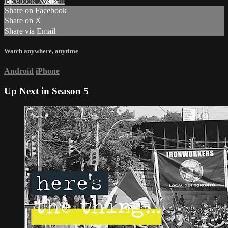
Facebook
X
Email
Share on Facebook
Share on X
Share via Email
Watch anywhere, anytime
Android
iPhone
Up Next in
Season 5