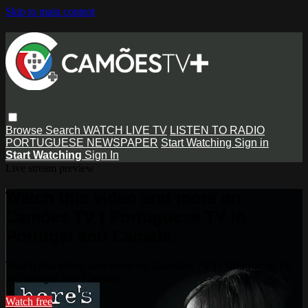
Skip to main content
Browse
Search
WATCH LIVE TV
LISTEN TO RADIO
PORTUGUESE NEWSPAPER
Start Watching
Sign in
Start Watching
Sign In
Live stream preview
Watch this video and more on
Camões TV | Portuguese TV in
Portugal and Canada
Watch this video and more on Camões TV | Portuguese TV
in Portugal and Canada
Watch free