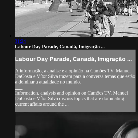
31:24
Labour Day Parade, Canadá, Imigração ...
Labour Day Parade, Canadá, Imigração ...
A informação, a análise e a opinião na Camões TV. Manuel
DaCosta e Vítor Silva trazem para a conversa temas que estão
a dominar a atualidade no mundo.
___
Information, analysis and opinion on Camões TV. Manuel
DaCosta e Vítor Silva discuss topics that are dominating
current affairs around the ...