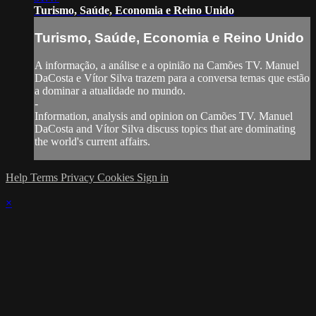
Turismo, Saúde, Economia e Reino Unido
Turismo, Saúde, Economia e Reino Unido
A informação, a análise e a opinião na Camões TV. Manuel
DaCosta e Vítor Silva trazem para a conversa temas que estão
a dominar a atualidade no mundo.
-
Information, analysis and opinion on Camões TV. Manuel
DaCosta and Vítor Silva discuss topics that are dominating
the world's current affairs.
Help
Terms
Privacy
Cookies
Sign in
×