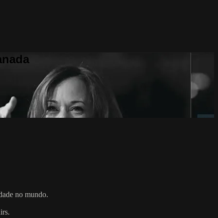
anada
lidade no mundo.
irs.