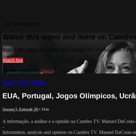
Live stream preview
Watch this video and more on Camões
Watch this video and more on Camões TV | Portuguese TV in
Watch free
Already registered?
Sign in
Here's The Thing
EUA, Portugal, Jogos Olímpicos, Ucrâ
Season 5, Episode 28
• 31m
A informação, a análise e a opinião na Camões TV. Manuel DaCosta e
-
Information, analysis and opinion on Camões TV. Manuel DaCosta and V