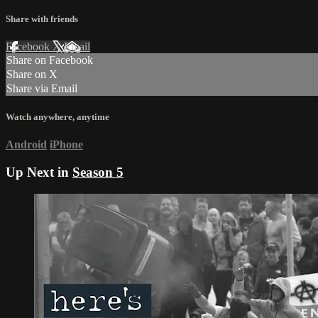
Share with friends
Facebook
X
Email
Share on Facebook
Share on X
Share via Email
Watch anywhere, anytime
Android
iPhone
Up Next in
Season 5