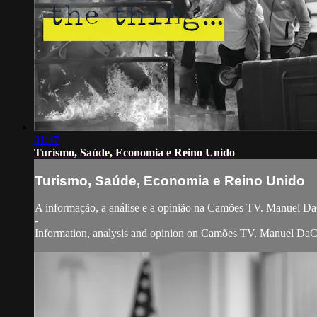
31:47
Turismo, Saúde, Economia e Reino Unido
Turismo, Saúde, Economia e Reino Unido
A informação, a análise e a opinião na Camões TV. Manuel DaC
-
Information, analysis and opinion on Camões TV. Manuel DaCosta