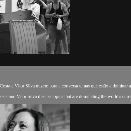
osta e Vítor Silva trazem para a conversa temas que estão a dominar 
 and Vítor Silva discuss topics that are dominating the world's curren