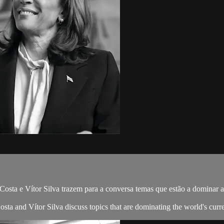
osta e Vítor Silva trazem para a conversa temas que estão a dominar 
 and Vítor Silva discuss topics that are dominating the world's curren