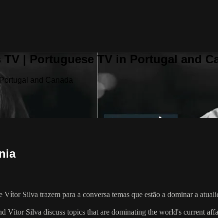
 TV | Portuguese TV in Portugal and C
 Portugal and Canada
nia
 Vítor Silva trazem para a conversa temas que estão a dominar a atua
ítor Silva discuss topics that are dominating the world's current affa