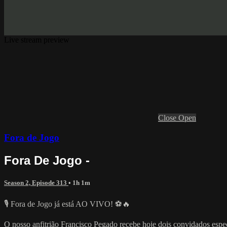
Live stream preview
Close
Open
Fora de Jogo
Fora De Jogo -
Season 2, Episode 313
• 1h 1m
🎙️ Fora de Jogo já está AO VIVO! ⚽🔥
O nosso anfitrião Francisco Pegado recebe hoje dois convidados especi