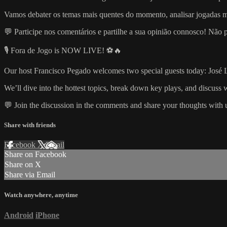
Vamos debater os temas mais quentes do momento, analisar jogadas marc
💬 Participe nos comentários e partilhe a sua opinião connosco! Não 
🎙️ Fora de Jogo is NOW LIVE! ⚽🔥
Our host Francisco Pegado welcomes two special guests today: José Luí
We’ll dive into the hottest topics, break down key plays, and discuss w
💬 Join the discussion in the comments and share your thoughts with 
Share with friends
Facebook
X
Email
Share on Facebook
Share on X
Share via Email
Watch anywhere, anytime
Android
iPhone