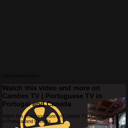
Live stream preview
Watch this video and more on
Camões TV | Portuguese TV in
Portugal and Canada
Watch this video and more on Camões TV | Portuguese TV
in Portugal and Canada