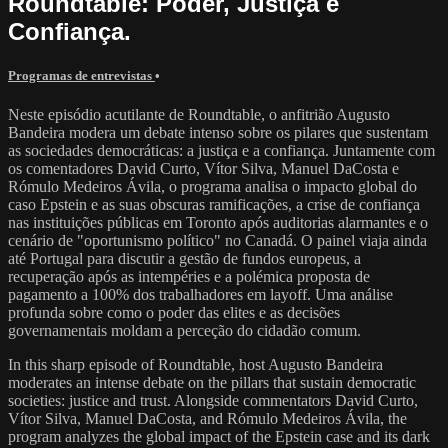
Roundtable: Poder, Justiça e
Confiança.
Programas de entrevistas
•
Neste episódio acutilante de Roundtable, o anfitrião Augusto
Bandeira modera um debate intenso sobre os pilares que sustentam
as sociedades democráticas: a justiça e a confiança. Juntamente com
os comentadores David Curto, Vítor Silva, Manuel DaCosta e
Rómulo Medeiros Ávila, o programa analisa o impacto global do
caso Epstein e as suas obscuras ramificações, a crise de confiança
nas instituições públicas em Toronto após auditorias alarmantes e o
cenário de "oportunismo político" no Canadá. O painel viaja ainda
até Portugal para discutir a gestão de fundos europeus, a
recuperação após as intempéries e a polémica proposta de
pagamento a 100% dos trabalhadores em layoff. Uma análise
profunda sobre como o poder das elites e as decisões
governamentais moldam a perceção do cidadão comum.
In this sharp episode of Roundtable, host Augusto Bandeira
moderates an intense debate on the pillars that sustain democratic
societies: justice and trust. Alongside commentators David Curto,
Vítor Silva, Manuel DaCosta, and Rómulo Medeiros Ávila, the
program analyzes the global impact of the Epstein case and its dark