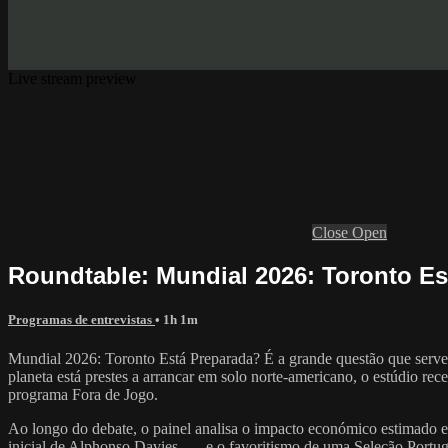
Live stream preview
Close
Open
Roundtable: Mundial 2026: Toronto E
Programas de entrevistas
• 1h 1m
Mundial 2026: Toronto Está Preparada? É a grande questão que serve
planeta está prestes a arrancar em solo norte-americano, o estúdio r
programa Fora de Jogo.
Ao longo do debate, o painel analisa o impacto económico estimado e
inicial de Alphonso Davies —, e o favoritismo de uma Seleção Portugu