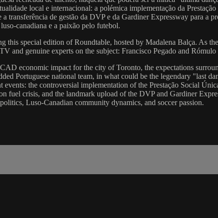
tualidade local e internacional: a polémica implementação da Prestaçã
l e a transferência de gestão da DVP e da Gardiner Expressway para a p
 luso-canadiana e a paixão pelo futebol.
g this special edition of Roundtable, hosted by Madalena Balça. As the b
TV and genuine experts on the subject: Francisco Pegado and Rómulo M
n CAD economic impact for the city of Toronto, the expectations surro
udded Portuguese national team, in what could be the legendary "last d
nt events: the controversial implementation of the Prestação Social Únic
ation fuel crisis, and the landmark upload of the DVP and Gardiner Expre
l politics, Luso-Canadian community dynamics, and soccer passion.