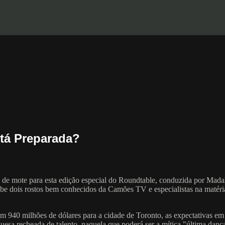
stá Preparada?
 de mote para esta edição especial do Roundtable, conduzida por Mada
ecebe dois rostos bem conhecidos da Camões TV e especialistas na matér
m 940 milhões de dólares para a cidade de Toronto, as expectativas em
esa recheada de talento, naquela que poderá ser a mítica "última danç