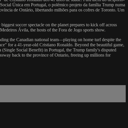
o Social Única em Portugal, o polémico projeto da família Trump numa
rovíncia de Ontário, libertando milhões para os cofres de Toronto. Um
iggest soccer spectacle on the planet prepares to kick off across
edeiros Ávila, the hosts of the Fora de Jogo sports show.
unding the Canadian national team—playing on home turf despite the
ance" for a 41-year-old Cristiano Ronaldo. Beyond the beautiful game,
a (Single Social Benefit) in Portugal, the Trump family's disputed
ssway back to the province of Ontario, freeing up millions for