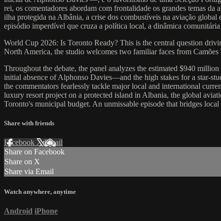
rei, os comentadores abordam com frontalidade os grandes temas da a
ilha protegida na Albânia, a crise dos combustíveis na aviação globa
episódio imperdível que cruza a política local, a dinâmica comunitária
World Cup 2026: Is Toronto Ready? This is the central question drivin
North America, the studio welcomes two familiar faces from Camões 
Throughout the debate, the panel analyzes the estimated $940 millio
initial absence of Alphonso Davies—and the high stakes for a star-st
the commentators fearlessly tackle major local and international curre
luxury resort project on a protected island in Albania, the global avi
Toronto's municipal budget. An unmissable episode that bridges loca
Share with friends
Facebook
X
Email
Share on Facebook
Share on X
Share via Email
Watch anywhere, anytime
Android
iPhone