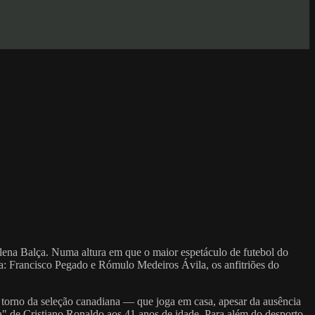
lena Balça. Numa altura em que o maior espetáculo de futebol do
ia: Francisco Pegado e Rómulo Medeiros Ávila, os anfitriões do
 torno da seleção canadiana — que joga em casa, apesar da ausência
a" de Cristiano Ronaldo aos 41 anos de idade. Para além do desporto-