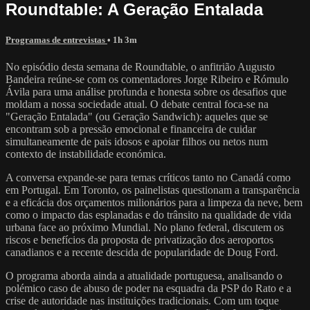
Roundtable: A Geração Entalada
Programas de entrevistas
• 1h 3m
No episódio desta semana de Roundtable, o anfitrião Augusto
Bandeira reúne-se com os comentadores Jorge Ribeiro e Rómulo
Ávila para uma análise profunda e honesta sobre os desafios que
moldam a nossa sociedade atual. O debate central foca-se na
"Geração Entalada" (ou Geração Sandwich): aqueles que se
encontram sob a pressão emocional e financeira de cuidar
simultaneamente de pais idosos e apoiar filhos ou netos num
contexto de instabilidade económica.
A conversa expande-se para temas críticos tanto no Canadá como
em Portugal. Em Toronto, os painelistas questionam a transparência
e a eficácia dos orçamentos milionários para a limpeza da neve, bem
como o impacto das esplanadas e do trânsito na qualidade de vida
urbana face ao próximo Mundial. No plano federal, discutem os
riscos e benefícios da proposta de privatização dos aeroportos
canadianos e a recente descida de popularidade de Doug Ford.
O programa aborda ainda a atualidade portuguesa, analisando o
polémico caso de abuso de poder na esquadra da PSP do Rato e a
crise de autoridade nas instituições tradicionais. Com um toque