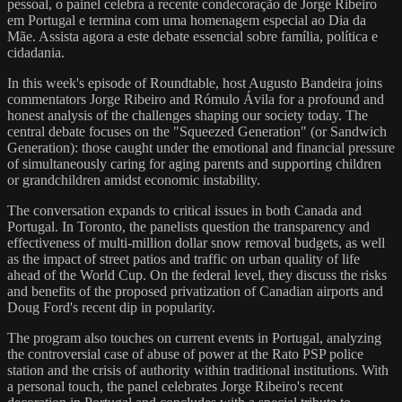
pessoal, o painel celebra a recente condecoração de Jorge Ribeiro
em Portugal e termina com uma homenagem especial ao Dia da
Mãe. Assista agora a este debate essencial sobre família, política e
cidadania.
In this week's episode of Roundtable, host Augusto Bandeira joins
commentators Jorge Ribeiro and Rómulo Ávila for a profound and
honest analysis of the challenges shaping our society today. The
central debate focuses on the "Squeezed Generation" (or Sandwich
Generation): those caught under the emotional and financial pressure
of simultaneously caring for aging parents and supporting children
or grandchildren amidst economic instability.
The conversation expands to critical issues in both Canada and
Portugal. In Toronto, the panelists question the transparency and
effectiveness of multi-million dollar snow removal budgets, as well
as the impact of street patios and traffic on urban quality of life
ahead of the World Cup. On the federal level, they discuss the risks
and benefits of the proposed privatization of Canadian airports and
Doug Ford's recent dip in popularity.
The program also touches on current events in Portugal, analyzing
the controversial case of abuse of power at the Rato PSP police
station and the crisis of authority within traditional institutions. With
a personal touch, the panel celebrates Jorge Ribeiro's recent