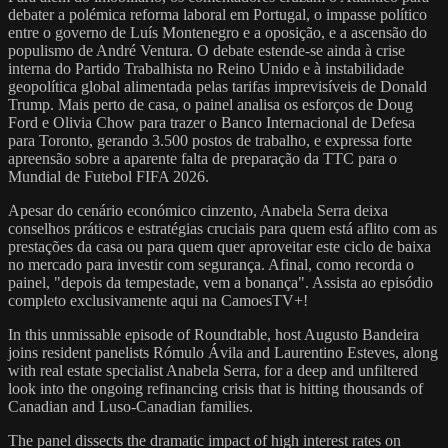
debater a polémica reforma laboral em Portugal, o impasse político
entre o governo de Luís Montenegro e a oposição, e a ascensão do
populismo de André Ventura. O debate estende-se ainda à crise
interna do Partido Trabalhista no Reino Unido e à instabilidade
geopolítica global alimentada pelas tarifas imprevisíveis de Donald
Trump. Mais perto de casa, o painel analisa os esforços de Doug
Ford e Olivia Chow para trazer o Banco Internacional de Defesa
para Toronto, gerando 3.500 postos de trabalho, e expressa forte
apreensão sobre a aparente falta de preparação da TTC para o
Mundial de Futebol FIFA 2026.
Apesar do cenário económico cinzento, Anabela Serra deixa
conselhos práticos e estratégias cruciais para quem está aflito com as
prestações da casa ou para quem quer aproveitar este ciclo de baixa
no mercado para investir com segurança. Afinal, como recorda o
painel, "depois da tempestade, vem a bonança". Assista ao episódio
completo exclusivamente aqui na CamoesTV+!
In this unmissable episode of Roundtable, host Augusto Bandeira
joins resident panelists Rómulo Ávila and Laurentino Esteves, along
with real estate specialist Anabela Serra, for a deep and unfiltered
look into the ongoing refinancing crisis that is hitting thousands of
Canadian and Luso-Canadian families.
The panel dissects the dramatic impact of high interest rates on