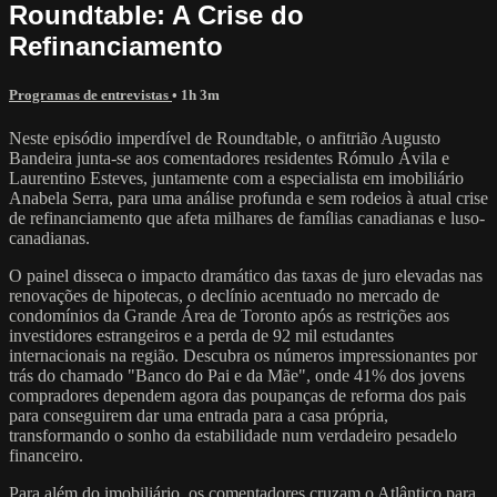
Roundtable: A Crise do
Refinanciamento
Programas de entrevistas
• 1h 3m
Neste episódio imperdível de Roundtable, o anfitrião Augusto
Bandeira junta-se aos comentadores residentes Rómulo Ávila e
Laurentino Esteves, juntamente com a especialista em imobiliário
Anabela Serra, para uma análise profunda e sem rodeios à atual crise
de refinanciamento que afeta milhares de famílias canadianas e luso-
canadianas.
O painel disseca o impacto dramático das taxas de juro elevadas nas
renovações de hipotecas, o declínio acentuado no mercado de
condomínios da Grande Área de Toronto após as restrições aos
investidores estrangeiros e a perda de 92 mil estudantes
internacionais na região. Descubra os números impressionantes por
trás do chamado "Banco do Pai e da Mãe", onde 41% dos jovens
compradores dependem agora das poupanças de reforma dos pais
para conseguirem dar uma entrada para a casa própria,
transformando o sonho da estabilidade num verdadeiro pesadelo
financeiro.
Para além do imobiliário, os comentadores cruzam o Atlântico para