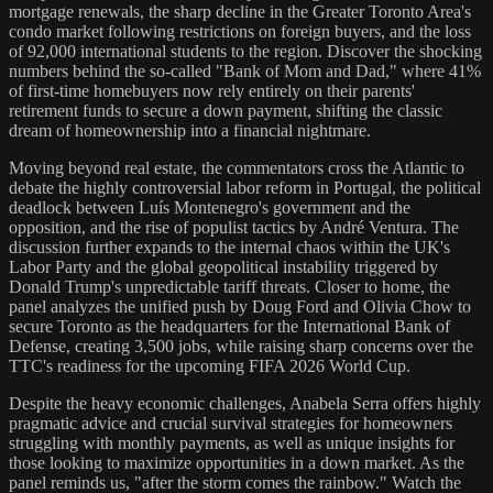
mortgage renewals, the sharp decline in the Greater Toronto Area's
condo market following restrictions on foreign buyers, and the loss
of 92,000 international students to the region. Discover the shocking
numbers behind the so-called "Bank of Mom and Dad," where 41%
of first-time homebuyers now rely entirely on their parents'
retirement funds to secure a down payment, shifting the classic
dream of homeownership into a financial nightmare.
Moving beyond real estate, the commentators cross the Atlantic to
debate the highly controversial labor reform in Portugal, the political
deadlock between Luís Montenegro's government and the
opposition, and the rise of populist tactics by André Ventura. The
discussion further expands to the internal chaos within the UK's
Labor Party and the global geopolitical instability triggered by
Donald Trump's unpredictable tariff threats. Closer to home, the
panel analyzes the unified push by Doug Ford and Olivia Chow to
secure Toronto as the headquarters for the International Bank of
Defense, creating 3,500 jobs, while raising sharp concerns over the
TTC's readiness for the upcoming FIFA 2026 World Cup.
Despite the heavy economic challenges, Anabela Serra offers highly
pragmatic advice and crucial survival strategies for homeowners
struggling with monthly payments, as well as unique insights for
those looking to maximize opportunities in a down market. As the
panel reminds us, "after the storm comes the rainbow." Watch the