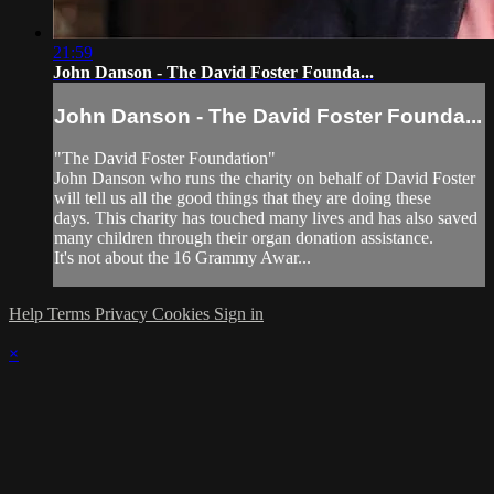
21:59
John Danson - The David Foster Founda...
John Danson - The David Foster Founda...
"The David Foster Foundation"
John Danson who runs the charity on behalf of David Foster
will tell us all the good things that they are doing these
days. This charity has touched many lives and has also saved
many children through their organ donation assistance.
It's not about the 16 Grammy Awar...
Help
Terms
Privacy
Cookies
Sign in
×