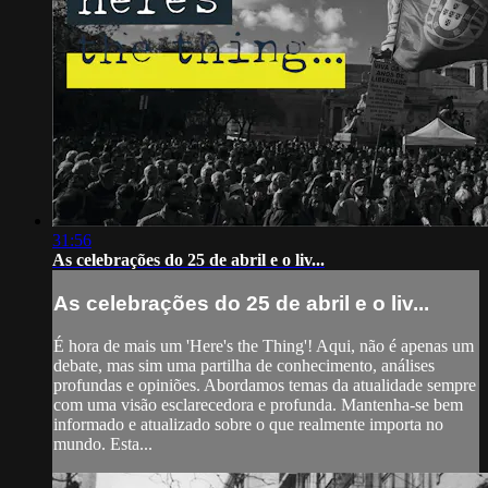
31:56
As celebrações do 25 de abril e o liv...
As celebrações do 25 de abril e o liv...
É hora de mais um 'Here's the Thing'! Aqui, não é apenas um
debate, mas sim uma partilha de conhecimento, análises
profundas e opiniões. Abordamos temas da atualidade sempre
com uma visão esclarecedora e profunda. Mantenha-se bem
informado e atualizado sobre o que realmente importa no
mundo. Esta...