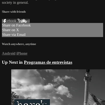
society in general.
Share with friends
Facebook
X
Email
Share on Facebook
Share on X
Share via Email
Watch anywhere, anytime
Android
iPhone
Up Next in
Programas de entrevistas