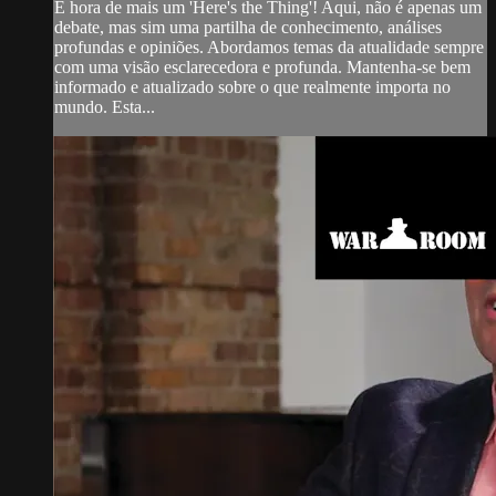
É hora de mais um 'Here's the Thing'! Aqui, não é apenas um
debate, mas sim uma partilha de conhecimento, análises
profundas e opiniões. Abordamos temas da atualidade sempre
com uma visão esclarecedora e profunda. Mantenha-se bem
informado e atualizado sobre o que realmente importa no
mundo. Esta...