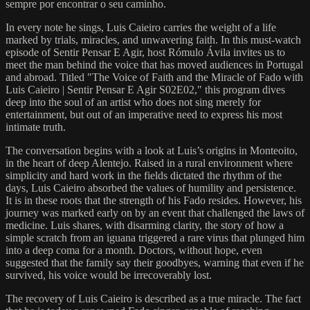
sempre por encontrar o seu caminho.
In every note he sings, Luis Caieiro carries the weight of a life
marked by trials, miracles, and unwavering faith. In this must-watch
episode of Sentir Pensar E Agir, host Rómulo Ávila invites us to
meet the man behind the voice that has moved audiences in Portugal
and abroad. Titled "The Voice of Faith and the Miracle of Fado with
Luis Caieiro | Sentir Pensar E Agir S02E02," this program dives
deep into the soul of an artist who does not sing merely for
entertainment, but out of an imperative need to express his most
intimate truth.
The conversation begins with a look at Luis’s origins in Monteoito,
in the heart of deep Alentejo. Raised in a rural environment where
simplicity and hard work in the fields dictated the rhythm of the
days, Luis Caieiro absorbed the values of humility and persistence.
It is in these roots that the strength of his Fado resides. However, his
journey was marked early on by an event that challenged the laws of
medicine. Luis shares, with disarming clarity, the story of how a
simple scratch from an iguana triggered a rare virus that plunged him
into a deep coma for a month. Doctors, without hope, even
suggested that the family say their goodbyes, warning that even if he
survived, his voice would be irrecoverably lost.
The recovery of Luis Caieiro is described as a true miracle. The fact