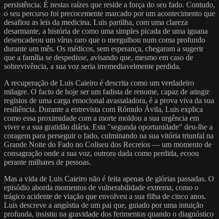
persistência. É nestas raízes que reside a força do seu fado. Contudo,
o seu percurso foi precocemente marcado por um acontecimento que
desafiou as leis da medicina. Luis partilha, com uma clareza
desarmante, a história de como uma simples picada de uma iguana
desencadeou um vírus raro que o mergulhou num coma profundo
durante um mês. Os médicos, sem esperança, chegaram a sugerir
que a família se despedisse, avisando que, mesmo em caso de
sobrevivência, a sua voz seria irremediavelmente perdida.
A recuperação de Luis Caieiro é descrita como um verdadeiro
milagre. O facto de hoje ser um fadista de renome, capaz de atingir
registos de uma carga emocional avassaladora, é a prova viva da sua
resiliência. Durante a entrevista com Rómulo Ávila, Luis explica
como essa proximidade com a morte moldou a sua urgência em
viver e a sua gratidão diária. Esta "segunda oportunidade" deu-lhe a
coragem para perseguir o fado, culminando na sua vitória triunfal na
Grande Noite do Fado no Coliseu dos Recreios — um momento de
consagração onde a sua voz, outrora dada como perdida, ecoou
perante milhares de pessoas.
Mas a vida de Luis Caieiro não é feita apenas de glórias passadas. O
episódio aborda momentos de vulnerabilidade extrema, como o
trágico acidente de viação que envolveu a sua filha de cinco anos.
Luis descreve a angústia de um pai que, guiado por uma intuição
profunda, insistiu na gravidade dos ferimentos quando o diagnóstico