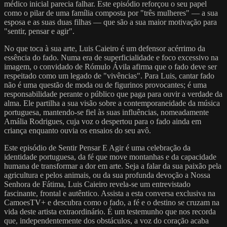
médico inicial parecia falhar. Este episódio reforçou o seu papel
como o pilar de uma família composta por "três mulheres" — a sua
esposa e as suas duas filhas — que são a sua maior motivação para
"sentir, pensar e agir".
No que toca à sua arte, Luis Caieiro é um defensor acérrimo da
essência do fado. Numa era de superficialidade e foco excessivo na
imagem, o convidado de Rómulo Ávila afirma que o fado deve ser
respeitado como um legado de "vivências". Para Luis, cantar fado
não é uma questão de moda ou de figurinos provocantes; é uma
responsabilidade perante o público que paga para ouvir a verdade da
alma. Ele partilha a sua visão sobre a contemporaneidade da música
portuguesa, mantendo-se fiel às suas influências, nomeadamente
Amália Rodrigues, cuja voz o despertou para o fado ainda em
criança enquanto ouvia os ensaios do seu avô.
Este episódio de Sentir Pensar E Agir é uma celebração da
identidade portuguesa, da fé que move montanhas e da capacidade
humana de transformar a dor em arte. Seja a falar da sua paixão pela
agricultura e pelos animais, ou da sua profunda devoção a Nossa
Senhora de Fátima, Luis Caieiro revela-se um entrevistado
fascinante, frontal e autêntico. Assista a esta conversa exclusiva na
CamoesTV+ e descubra como o fado, a fé e o destino se cruzam na
vida deste artista extraordinário. É um testemunho que nos recorda
que, independentemente dos obstáculos, a voz do coração acaba