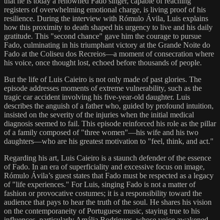
that he is today a renowned Fado singer, capable of reaching
registers of overwhelming emotional charge, is living proof of his
resilience. During the interview with Rómulo Ávila, Luis explains
how this proximity to death shaped his urgency to live and his daily
gratitude. This "second chance" gave him the courage to pursue
Fado, culminating in his triumphant victory at the Grande Noite do
Fado at the Coliseu dos Recreios—a moment of consecration where
his voice, once thought lost, echoed before thousands of people.
But the life of Luis Caieiro is not only made of past glories. The
episode addresses moments of extreme vulnerability, such as the
tragic car accident involving his five-year-old daughter. Luis
describes the anguish of a father who, guided by profound intuition,
insisted on the severity of the injuries when the initial medical
diagnosis seemed to fail. This episode reinforced his role as the pillar
of a family composed of "three women"—his wife and his two
daughters—who are his greatest motivation to "feel, think, and act."
Regarding his art, Luis Caieiro is a staunch defender of the essence
of Fado. In an era of superficiality and excessive focus on image,
Rómulo Ávila’s guest states that Fado must be respected as a legacy
of "life experiences." For Luis, singing Fado is not a matter of
fashion or provocative costumes; it is a responsibility toward the
audience that pays to hear the truth of the soul. He shares his vision
on the contemporaneity of Portuguese music, staying true to his
influences, particularly Amália Rodrigues, whose voice awakened