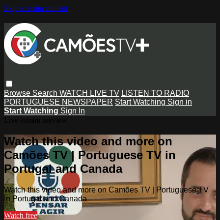
Skip to main content
Browse
Search
WATCH LIVE TV
LISTEN TO RADIO
PORTUGUESE NEWSPAPER
Start Watching
Sign in
Start Watching
Sign In
Live stream preview
Watch this video and more on
Camões TV | Portuguese TV in
Portugal and Canada
Watch this video and more on Camões TV | Portuguese TV
in Portugal and Canada
Watch free