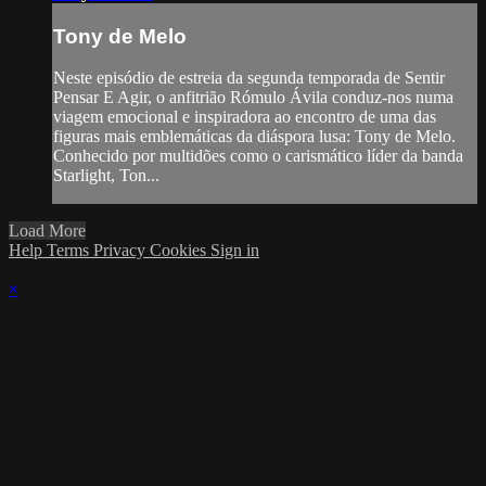
Tony de Melo
Neste episódio de estreia da segunda temporada de Sentir
Pensar E Agir, o anfitrião Rómulo Ávila conduz-nos numa
viagem emocional e inspiradora ao encontro de uma das
figuras mais emblemáticas da diáspora lusa: Tony de Melo.
Conhecido por multidões como o carismático líder da banda
Starlight, Ton...
Load More
Help
Terms
Privacy
Cookies
Sign in
×