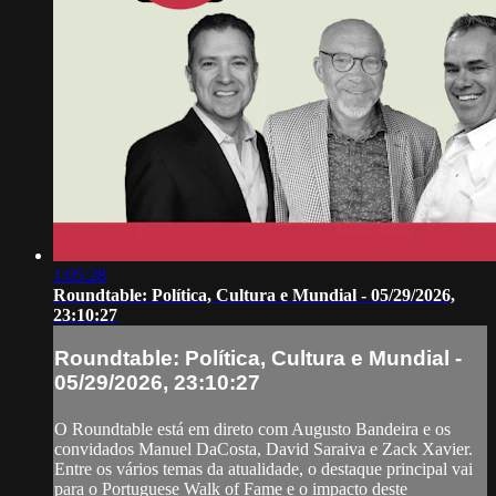
1:05:28
Roundtable: Política, Cultura e Mundial - 05/29/2026,
23:10:27
Roundtable: Política, Cultura e Mundial -
05/29/2026, 23:10:27
O Roundtable está em direto com Augusto Bandeira e os
convidados Manuel DaCosta, David Saraiva e Zack Xavier.
Entre os vários temas da atualidade, o destaque principal vai
para o Portuguese Walk of Fame e o impacto deste