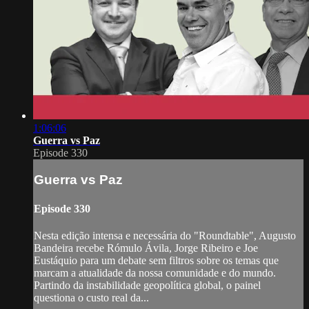
1:06:06
Guerra vs Paz
Episode 330
Guerra vs Paz
Episode 330
Nesta edição intensa e necessária do "Roundtable", Augusto
Bandeira recebe Rómulo Ávila, Jorge Ribeiro e Joe
Eustáquio para um debate sem filtros sobre os temas que
marcam a atualidade da nossa comunidade e do mundo.
Partindo da instabilidade geopolítica global, o painel
questiona o custo real da...