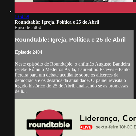
1:04:58
Roundtable: Igreja, Política e 25 de Abril
Episode 2404
Roundtable: Igreja, Política e 25 de Abril
Episode 2404
Neste episódio de Roundtable, o anfitrião Augusto Bandeira
recebe Rómulo Medeiros Ávila, Laurentino Esteves e Paulo
Pereira para um debate acutilante sobre os alicerces da
democracia e os desafios da atualidade. O painel revisita o
legado histórico do 25 de Abril, analisando se as promessas
de li...