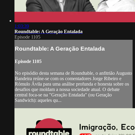
1:03:39
Roundtable: A Geração Entalada
Episode 1105
Roundtable: A Geração Entalada
Episode 1105
No episódio desta semana de Roundtable, o anfitrião Augusto
Bandeira reúne-se com os comentadores Jorge Ribeiro e
Rómulo Ávila para uma análise profunda e honesta sobre os
desafios que moldam a nossa sociedade atual. O debate
central foca-se na "Geração Entalada" (ou Geração
Sandwich): aqueles qu...