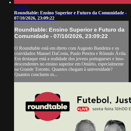
1:04:42
Roundtable: Ensino Superior e Futuro da Comunidade -
07/10/2026, 23:09:22
Roundtable: Ensino Superior e Futuro da
Comunidade - 07/10/2026, 23:09:22
O Roundtable está em direto com Augusto Bandeira e os
convidados Manuel DaCosta, Paulo Pereira e Rómulo Ávila.
Em destaque está a realidade dos jovens portugueses e luso-
descendentes no ensino superior em Ontário, especialmente
na Grande Toronto. Quantos chegam à universidade?
Quantos concluem os...