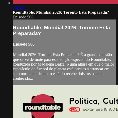
1:01:03
Roundtable: Mundial 2026: Toronto Está Preparada?
Episode 506
Roundtable: Mundial 2026: Toronto Está
Preparada?
Episode 506
Mundial 2026: Toronto Está Preparada? É a grande questão
que serve de mote para esta edição especial do Roundtable,
conduzida por Madalena Balça. Numa altura em que o maior
espetáculo de futebol do planeta está prestes a arrancar em
solo norte-americano, o estúdio recebe dois rostos bem
conhecido...