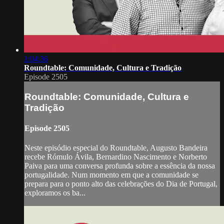
1:04:36
Roundtable: Comunidade, Cultura e Tradição
Episode 2505
Roundtable: Comunidade, Cultura e
Tradição
Episode 2505
Neste episódio especial do Roundtable, Augusto Bandeira
recebe Rómulo Ávila, Bernardino Nascimento e Norberto
Paiva para uma conversa profunda sobre a essência da nossa
portugalidade. Num momento em que a comunidade se
prepara para o ponto alto das celebrações do Dia de Portugal,
exploramos os ba...