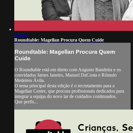
Off Air
Roundtable: Magellan Procura Quem Cuide
Roundtable: Magellan Procura Quem
Cuide
O Roundtable está em direto com Augusto Bandeira e os
convidados James Janeiro, Manuel DaCosta e Rómulo
Medeiros Ávila.
O tema principal desta edição é o recrutamento para a
Magellan Centre, que procura profissionais dedicados para
integrar a equipa do novo lar de cuidados continuados.
Que perfis...