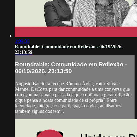
1:09:38
Roundtable: Comunidade em Reflexão - 06/19/2026,
23:13:59
Roundtable: Comunidade em Reflexão -
06/19/2026, 23:13:59
Augusto Bandeira recebe Rómulo Ávila, Vítor Silva e
Manuel DaCosta para dar continuidade a uma conversa que
começou na semana passada e que continua a gerar reflexão:
o que pensa a nossa comunidade de si própria? Entre
identidade, integração e participação cívica, analisamos
também alguns dos tem...