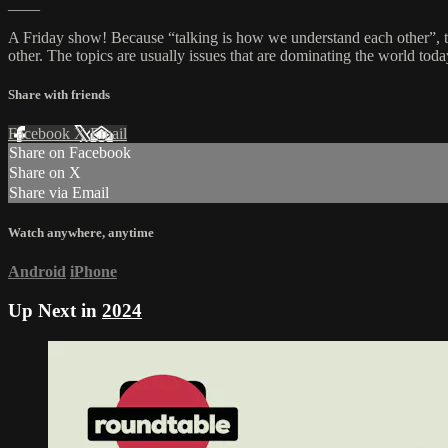
____
A Friday show! Because “talking is how we understand each other”, th
other. The topics are usually issues that are dominating the world toda
Share with friends
Facebook
X
Email
Share on Facebook
Share on X
Share via Email
Watch anywhere, anytime
Android
iPhone
Up Next in
2024