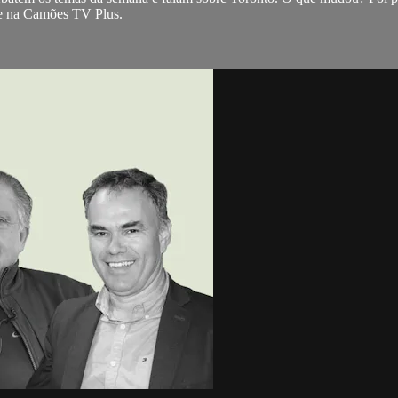
 e na Camões TV Plus.