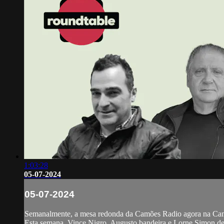
1:03:28
05-07-2024
05-07-2024
Semanalmente, a mesa redonda da Camões Radio agora na Ca
Esta semana, Vince Nigro, Augusto bandeira e Lorne Simon de