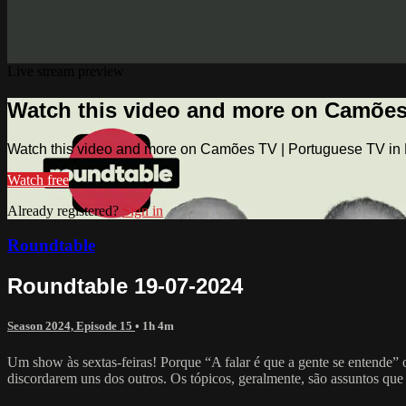
Live stream preview
Watch this video and more on Camões
Watch this video and more on Camões TV | Portuguese TV in
Watch free
Already registered?
Sign in
Roundtable
Roundtable 19-07-2024
Season 2024, Episode 15
• 1h 4m
Um show às sextas-feiras! Porque “A falar é que a gente se entende” 
discordarem uns dos outros. Os tópicos, geralmente, são assuntos que