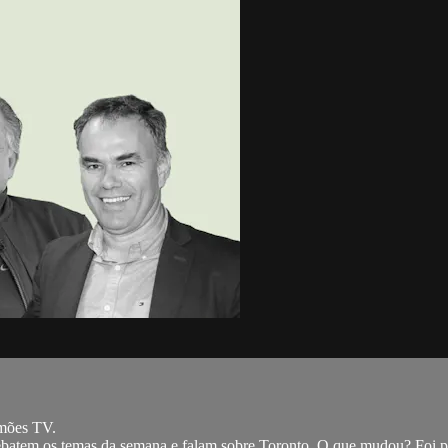
mões TV.
batem os temas da semana e falam sobre Toronto. O que mudou? Foi p