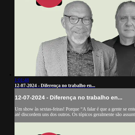
1:01:48
12-07-2024 - Diferença no trabalho en...
12-07-2024 - Diferença no trabalho en...
Um show às sextas-feiras! Porque “A falar é que a gente se ent
até discordem uns dos outros. Os tópicos geralmente são assunto