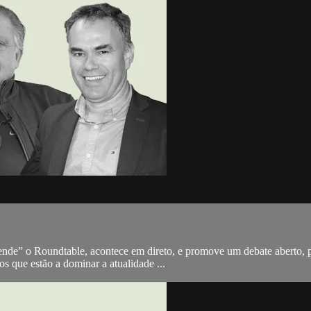
ende” o Roundtable, acontece em direto, e promove um debate aberto, pe
s que estão a dominar a atualidade ...