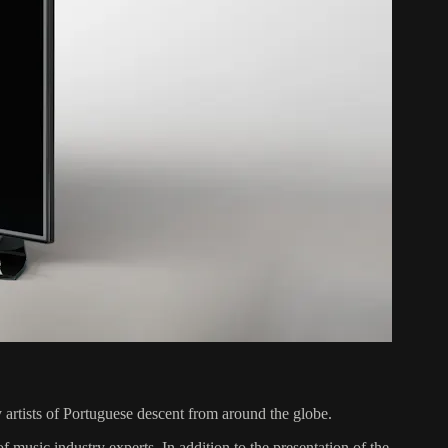
artists of Portuguese descent from around the globe.
f music industry experts. In addition to the presentation of the