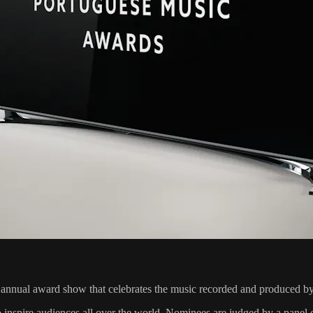
annual award show that celebrates the music recorded and produced by 
to inspire audiences all over the world. Nominees are judged by a panel o