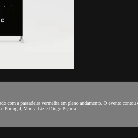
ado com a passadeira vermelha em pleno andamento. O evento contou c
ce Portugal, Marisa Liz e Diogo Piçarra.