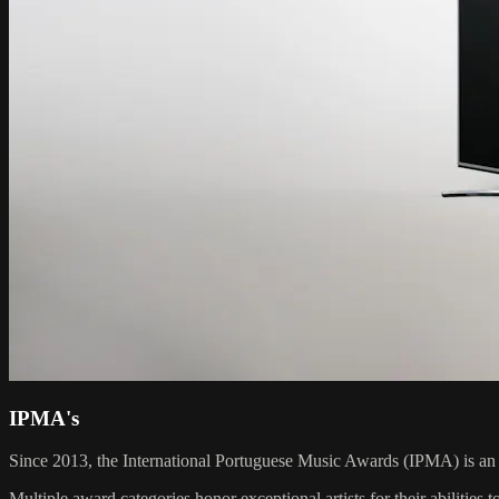
IPMA's
Since 2013, the International Portuguese Music Awards (IPMA) is an 
Multiple award categories honor exceptional artists for their abilities 