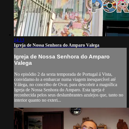
14:13
Igreja de Nossa Senhora do Amparo Valega
Igreja de Nossa Senhora do Amparo
Valega
No episódio 2 da sexta temporada de Portugal á Vista,
convidamo-lo a embarcar numa viagem inesquecível até
Válega, no concelho de Ovar, para descobrir a magnífica
Igreja de Nossa Senhora do Amparo. Esta igreja é
reconhecida pelos seus deslumbrantes azulejos que, tanto no
interior quanto no exteri...