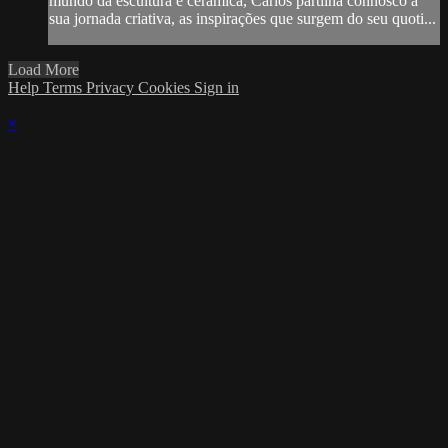
mundo da escultura e cerâmica, Carlos partilha connosco a
sua jornada criativa, as inspirações que surgem do seu quoti...
Load More
Help
Terms
Privacy
Cookies
Sign in
×