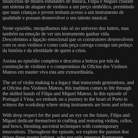
financeiras de muitos estudantes de música, Filipa e Miguel criaram
um sistema de aluguer de violinos a um preço simbólico, permitindo
que mais crianças e jovens tenham acesso a um instrumento de
qualidade e possam desenvolver o seu talento musical.
Neste episódio, mergulhamos não só no universo dos lutiers, mas
também na emoção de ver um instrumento ganhar vida.
Descobrimos a ligação emocional que os construtores desenvolvem
com os seus violinos e como cada peça carrega consigo um pedaço
da história e da identidade de quem a criou.
Assista ao episódio completo e descubra a beleza por trás da
construção de violinos e o compromisso da Oficina dos Violinos
Mateus em manter viva esta arte extraordinária.
The art of violin making is a legacy that transcends generations, and
at Oficina dos Violinos Mateus, this tradition comes to life through
the skilled hands of Filipa and Miguel Mateus. In this episode of
Portugal á Vista, we embark on a journey to the heart of Porto to
witness the workshop where string instruments are born and reborn.
With deep respect for the past and an eye on the future, Filipa and
Miguel dedicate themselves to crafting and restoring violins, cellos,
and bows, blending ancestral techniques with contemporary
innovations. Throughout the episode, we explore the passion that
drives these master luthiers, who not only preserve Portuguese