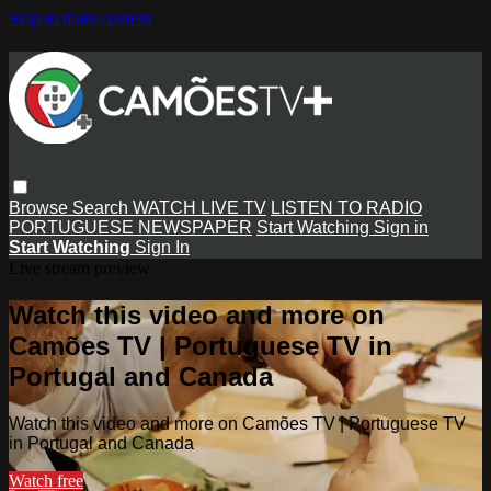
Skip to main content
Browse
Search
WATCH LIVE TV
LISTEN TO RADIO
PORTUGUESE NEWSPAPER
Start Watching
Sign in
Start Watching
Sign In
Live stream preview
Watch this video and more on
Camões TV | Portuguese TV in
Portugal and Canada
Watch this video and more on Camões TV | Portuguese TV
in Portugal and Canada
Watch free