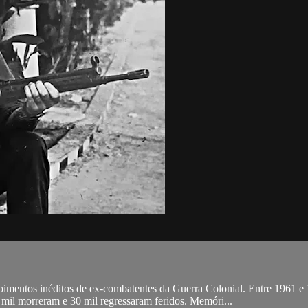
oimentos inéditos de ex-combatentes da Guerra Colonial. Entre 1961 e 
il morreram e 30 mil regressaram feridos. Memóri...