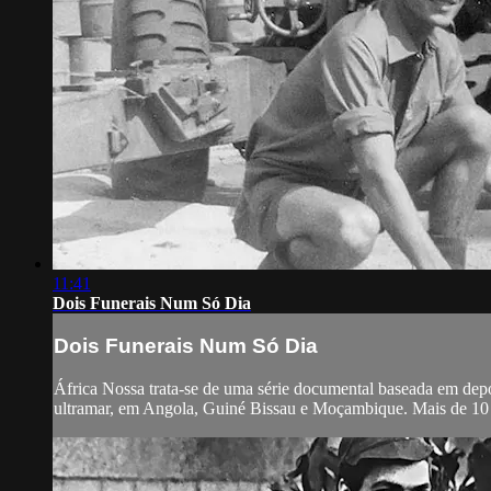
11:41
Dois Funerais Num Só Dia
Dois Funerais Num Só Dia
África Nossa trata-se de uma série documental baseada em dep
ultramar, em Angola, Guiné Bissau e Moçambique. Mais de 10 m