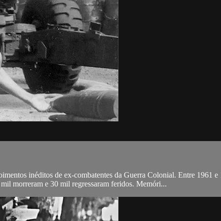
oimentos inéditos de ex-combatentes da Guerra Colonial. Entre 1961 e 
il morreram e 30 mil regressaram feridos. Memóri...