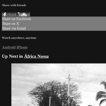
Share with friends
Facebook
X
Email
Share on Facebook
Share on X
Share via Email
Watch anywhere, anytime
Android
iPhone
Up Next in
África Nossa