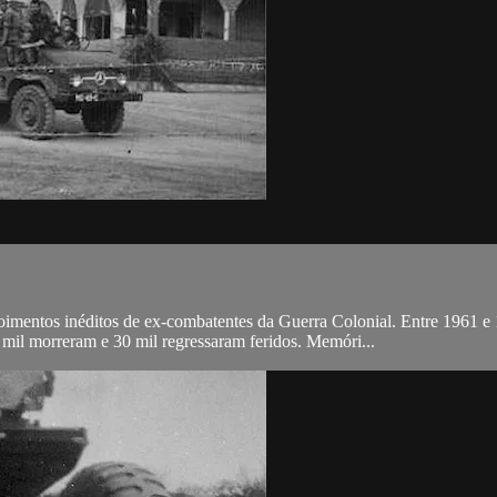
oimentos inéditos de ex-combatentes da Guerra Colonial. Entre 1961 e 
il morreram e 30 mil regressaram feridos. Memóri...