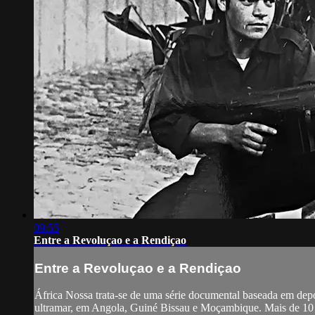
09:55
Entre a Revoluçao e a Rendiçao
Entre a Revoluçao e a Rendiçao
África Nossa trata-se de uma série documental baseada em dep
ultramar, em Angola, Guiné Bissau e Moçambique. Mais de 10 m