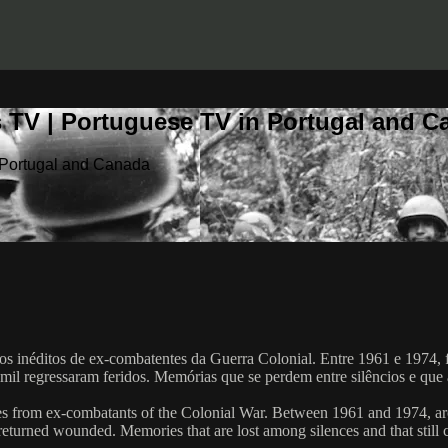
 TV | Portuguese TV in Portugal and C
 Portugal and Canada
s inéditos de ex-combatentes da Guerra Colonial. Entre 1961 e 1974, 
l regressaram feridos. Memórias que se perdem entre silêncios e que 
ies from ex-combatants of the Colonial War. Between 1961 and 1974, a
rned wounded. Memories that are lost among silences and that still c