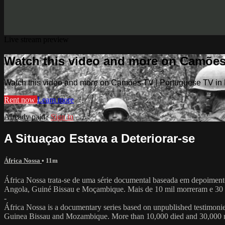
Live stream preview
Watch this video and more on Camões
Watch this video and more on Camões TV | Portuguese TV in
Rent now
Learn more
Already paid?
Sign in
A Situaçao Estava a Deteriorar-se
África Nossa
• 11m
África Nossa trata-se de uma série documental baseada em depoimento
Angola, Guiné Bissau e Moçambique. Mais de 10 mil morreram e 30 mi
-
África Nossa is a documentary series based on unpublished testimon
Guinea Bissau and Mozambique. More than 10,000 died and 30,000 retu