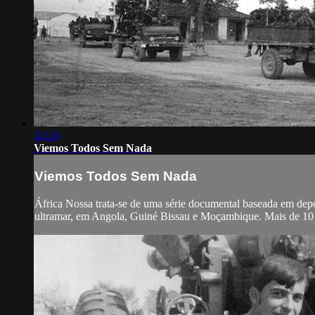
12:33
Viemos Todos Sem Nada
Viemos Todos Sem Nada
África Nossa trata-se de uma série documental baseada em dep
ultramar, em Angola, Guiné Bissau e Moçambique. Mais de 10 m