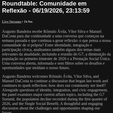
Roundtable: Comunidade em
Reflexão - 06/19/2026, 23:13:59
Live Streams
• 1h 9m
Augusto Bandeira recebe Rómulo Ávila, Vítor Silva e Manuel
DaCosta para dar continuidade a uma conversa que começou na
semana passada e que continua a gerar reflexão: o que pensa a nossa
comunidade de si própria? Entre identidade, integração e
participação cívica, analisamos também alguns dos temas mais
relevantes da atualidade, incluindo a reunião do G7, a diminuição da
população no primeiro trimestre de 2026 e a Prestação Social Única.
Uma conversa aberta, informada e sem filtros sobre os desafios e
oportunidades que moldam o nosso futuro.
Augusto Bandeira welcomes Rómulo Ávila, Vítor Silva, and
Manuel DaCosta to continue a discussion that began last week and
continues to spark reflection: how does our community see itself?
Alongside questions of identity, integration, and civic engagement,
the panel examines major current affairs topics, including the G7
Summit, the population decline recorded during the first quarter of
2026, and the Single Social Benefit. A thoughtful and engaging
discussion about the challenges and opportunities shaping our
future.