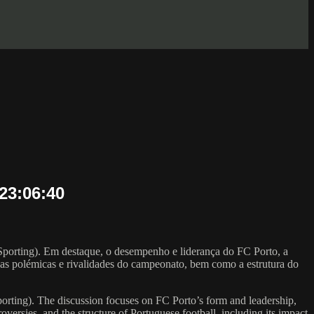
23:06:40
Sporting). Em destaque, o desempenho e liderança do FC Porto, a
a as polémicas e rivalidades do campeonato, bem como a estrutura do
porting). The discussion focuses on FC Porto’s form and leadership,
roversies, and the structure of Portuguese football, including its impact