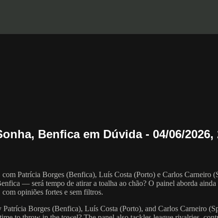
Sonha, Benfica em Dúvida - 04/06/2026, 
om Patrícia Borges (Benfica), Luís Costa (Porto) e Carlos Carneiro (
o Benfica — será tempo de atirar a toalha ao chão? O painel aborda aind
com opiniões fortes e sem filtros.
 Patrícia Borges (Benfica), Luís Costa (Porto), and Carlos Carneiro (S
time to throw in the towel? The panel also tackles league rivalries, cont