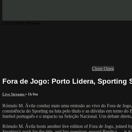
Live stream preview
Close
Open
Fora de Jogo: Porto Lidera, Sporting 
Live Streams
• 1h 0m
Rómulo M. Ávila conduz mais uma emissão ao vivo do Fora de Jogo, c
consistência do Sporting na luta pelo título e as dúvidas em torno d
futebol português e o impacto na Seleção Nacional. Um debate direto, 
Rómulo M. Ávila hosts another live edition of Fora de Jogo, joined by
Sporting’s push for the title, and big questions around Benfica — is it 