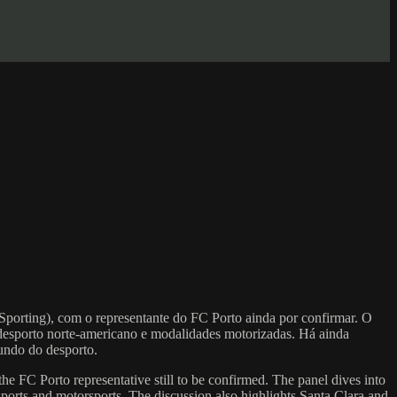
porting), com o representante do FC Porto ainda por confirmar. O
, desporto norte-americano e modalidades motorizadas. Há ainda
mundo do desporto.
he FC Porto representative still to be confirmed. The panel dives into
sports and motorsports. The discussion also highlights Santa Clara and