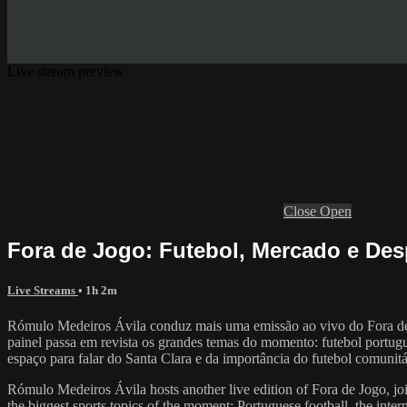
Live stream preview
Close
Open
Fora de Jogo: Futebol, Mercado e Desp
Live Streams
• 1h 2m
Rómulo Medeiros Ávila conduz mais uma emissão ao vivo do Fora de J
painel passa em revista os grandes temas do momento: futebol portugu
espaço para falar do Santa Clara e da importância do futebol comunit
Rómulo Medeiros Ávila hosts another live edition of Fora de Jogo, joi
the biggest sports topics of the moment: Portuguese football, the inte