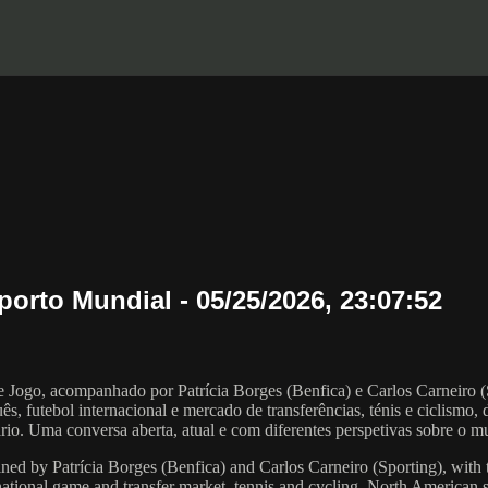
orto Mundial - 05/25/2026, 23:07:52
ogo, acompanhado por Patrícia Borges (Benfica) e Carlos Carneiro (S
ês, futebol internacional e mercado de transferências, ténis e ciclismo
ário. Uma conversa aberta, atual e com diferentes perspetivas sobre o 
ned by Patrícia Borges (Benfica) and Carlos Carneiro (Sporting), with t
rnational game and transfer market, tennis and cycling, North American 