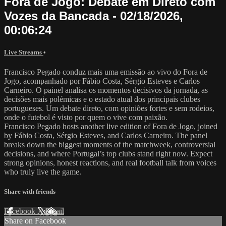
Fora de Jogo: Debate em Direto com
Vozes da Bancada - 02/18/2026,
00:06:24
Live Streams
•
Francisco Pegado conduz mais uma emissão ao vivo do Fora de
Jogo, acompanhado por Fábio Costa, Sérgio Esteves e Carlos
Carneiro. O painel analisa os momentos decisivos da jornada, as
decisões mais polémicas e o estado atual dos principais clubes
portugueses. Um debate direto, com opiniões fortes e sem rodeios,
onde o futebol é visto por quem o vive com paixão.
Francisco Pegado hosts another live edition of Fora de Jogo, joined
by Fábio Costa, Sérgio Esteves, and Carlos Carneiro. The panel
breaks down the biggest moments of the matchweek, controversial
decisions, and where Portugal’s top clubs stand right now. Expect
strong opinions, honest reactions, and real football talk from voices
who truly live the game.
Share with friends
Facebook
X
Email
Share on Facebook