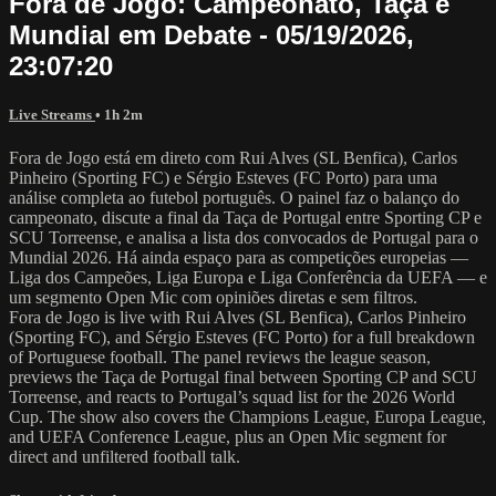
Fora de Jogo: Campeonato, Taça e
Mundial em Debate - 05/19/2026,
23:07:20
Live Streams
• 1h 2m
Fora de Jogo está em direto com Rui Alves (SL Benfica), Carlos
Pinheiro (Sporting FC) e Sérgio Esteves (FC Porto) para uma
análise completa ao futebol português. O painel faz o balanço do
campeonato, discute a final da Taça de Portugal entre Sporting CP e
SCU Torreense, e analisa a lista dos convocados de Portugal para o
Mundial 2026. Há ainda espaço para as competições europeias —
Liga dos Campeões, Liga Europa e Liga Conferência da UEFA — e
um segmento Open Mic com opiniões diretas e sem filtros.
Fora de Jogo is live with Rui Alves (SL Benfica), Carlos Pinheiro
(Sporting FC), and Sérgio Esteves (FC Porto) for a full breakdown
of Portuguese football. The panel reviews the league season,
previews the Taça de Portugal final between Sporting CP and SCU
Torreense, and reacts to Portugal’s squad list for the 2026 World
Cup. The show also covers the Champions League, Europa League,
and UEFA Conference League, plus an Open Mic segment for
direct and unfiltered football talk.