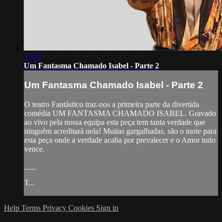
37:27
Um Fantasma Chamado Isabel - Parte 2
Um Fantasma Chamado Isabel - Parte 2
O teatro Fantástico traz-nos a primeira parte da divertida
comédia UM FANTASMA CHAMADO ISABEL. Gravado
ao vivo pela nossa equipa esta peça tem tanta verdade que
ninguém acreditará nela! Muitas gargalhadas, são o mote para
esta peça onde a verdade acaba por prevalecer e o Amor tudo
vence.
___
T...
Help
Terms
Privacy
Cookies
Sign in