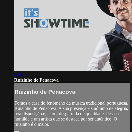
40:13
Ruizinho de Penacova
Ruizinho de Penacova
Fomos a casa do fenómeno da música tradicional portuguesa,
Ruizinho de Penacova. A sua presença é sinônimo de alegria,
boa disposição e, claro, desgarrada de qualidade. Pessoa
humilde e um artista que se destaca por ser autêntico. O
ruizinho é o maior.
__