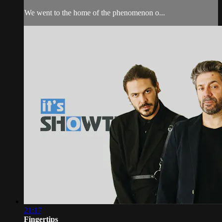
We went to the home of the phenomenon o...
21:17
Fingertips