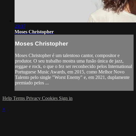
28:07
Moses Christopher
Moses Christopher
Moses Christopher é um talentoso cantor, compositor e
produtor. O seu trabalho mostra uma fusão única de jazz,
reggae e rock, o que o fez ser reconhecido pelos International
Portuguese Music Awards, em 2015, como Melhor Novo
Talento pelo single "Worst Enemy" e, em 2021, duplamente
premiado pelos ...
Help
Terms
Privacy
Cookies
Sign in
×