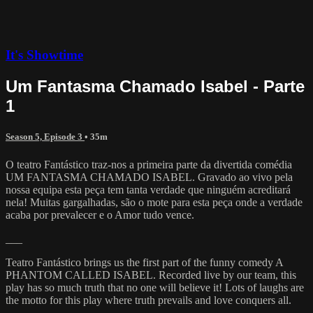
It's Showtime
Um Fantasma Chamado Isabel - Parte
1
Season 5, Episode 3
• 35m
O teatro Fantástico traz-nos a primeira parte da divertida comédia
UM FANTASMA CHAMADO ISABEL. Gravado ao vivo pela
nossa equipa esta peça tem tanta verdade que ninguém acreditará
nela! Muitas gargalhadas, são o mote para esta peça onde a verdade
acaba por prevalecer e o Amor tudo vence.
___
Teatro Fantástico brings us the first part of the funny comedy A
PHANTOM CALLED ISABEL. Recorded live by our team, this
play has so much truth that no one will believe it! Lots of laughs are
the motto for this play where truth prevails and love conquers all.