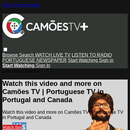
Skip to main content
Browse
Search
WATCH LIVE TV
LISTEN TO RADIO
PORTUGUESE NEWSPAPER
Start Watching
Sign in
Start Watching
Sign In
Live stream preview
Watch this video and more on
Camões TV | Portuguese TV in
Portugal and Canada
Watch this video and more on Camões TV | Portuguese TV
in Portugal and Canada
Watch free