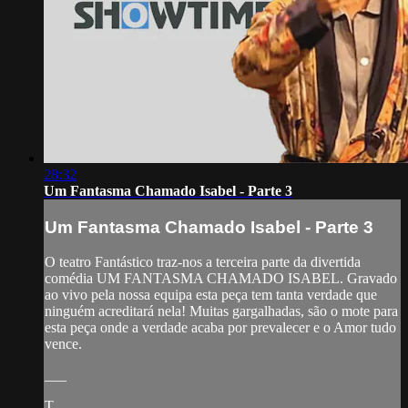
28:32
Um Fantasma Chamado Isabel - Parte 3
Um Fantasma Chamado Isabel - Parte 3
O teatro Fantástico traz-nos a terceira parte da divertida
comédia UM FANTASMA CHAMADO ISABEL. Gravado
ao vivo pela nossa equipa esta peça tem tanta verdade que
ninguém acreditará nela! Muitas gargalhadas, são o mote para
esta peça onde a verdade acaba por prevalecer e o Amor tudo
vence.
___
T...