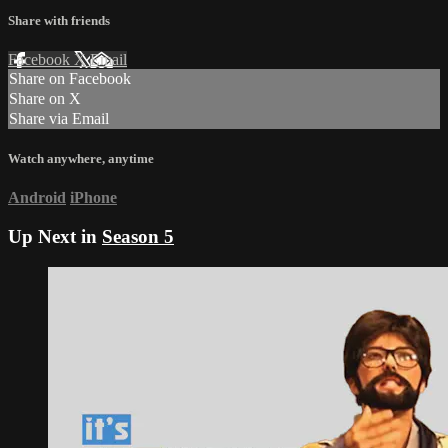
Share with friends
Facebook
X
Email
Share on Facebook
Share on X
Share via Email
Watch anywhere, anytime
Android
iPhone
Up Next in
Season 5