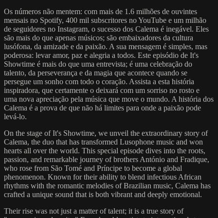
Os números não mentem: com mais de 1.6 milhões de ouvintes
mensais no Spotify, 400 mil subscritores no YouTube e um milhão
de seguidores no Instagram, o sucesso dos Calema é inegável. Eles
são mais do que apenas músicos; são embaixadores da cultura
lusófona, da amizade e da paixão. A sua mensagem é simples, mas
poderosa: levar amor, paz e alegria a todos. Este episódio de It's
Showtime é mais do que uma entrevista; é uma celebração do
talento, da perseverança e da magia que acontece quando se
persegue um sonho com todo o coração. Assista a esta história
inspiradora, que certamente o deixará com um sorriso no rosto e
uma nova apreciação pela música que move o mundo. A história dos
Calema é a prova de que não há limites para onde a paixão pode
levá-lo.
On the stage of It's Showtime, we unveil the extraordinary story of
Calema, the duo that has transformed Lusophone music and won
hearts all over the world. This special episode dives into the roots,
passion, and remarkable journey of brothers António and Fradique,
who rose from São Tomé and Príncipe to become a global
phenomenon. Known for their ability to blend infectious African
rhythms with the romantic melodies of Brazilian music, Calema has
crafted a unique sound that is both vibrant and deeply emotional.
Their rise was not just a matter of talent; it is a true story of