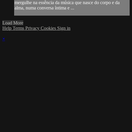
mergulhe na essência da música que nasce do corpo e da
alma, numa conversa íntima e ...
Load More
Help
Terms
Privacy
Cookies
Sign in
×