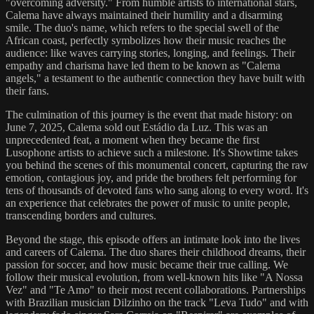
"overcoming adversity." From humble artists to international stars,
Calema have always maintained their humility and a disarming
smile. The duo's name, which refers to the special swell of the
African coast, perfectly symbolizes how their music reaches the
audience: like waves carrying stories, longing, and feelings. Their
empathy and charisma have led them to be known as "Calema
angels," a testament to the authentic connection they have built with
their fans.
The culmination of this journey is the event that made history: on
June 7, 2025, Calema sold out Estádio da Luz. This was an
unprecedented feat, a moment when they became the first
Lusophone artists to achieve such a milestone. It's Showtime takes
you behind the scenes of this monumental concert, capturing the raw
emotion, contagious joy, and pride the brothers felt performing for
tens of thousands of devoted fans who sang along to every word. It's
an experience that celebrates the power of music to unite people,
transcending borders and cultures.
Beyond the stage, this episode offers an intimate look into the lives
and careers of Calema. The duo shares their childhood dreams, their
passion for soccer, and how music became their true calling. We
follow their musical evolution, from well-known hits like "A Nossa
Vez" and "Te Amo" to their most recent collaborations. Partnerships
with Brazilian musician Dilzinho on the track "Leva Tudo" and with