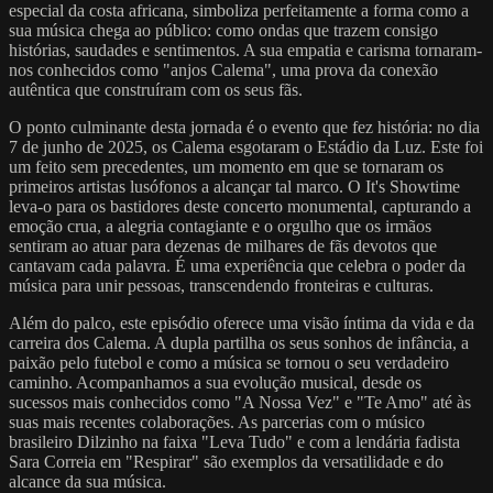
especial da costa africana, simboliza perfeitamente a forma como a
sua música chega ao público: como ondas que trazem consigo
histórias, saudades e sentimentos. A sua empatia e carisma tornaram-
nos conhecidos como "anjos Calema", uma prova da conexão
autêntica que construíram com os seus fãs.
O ponto culminante desta jornada é o evento que fez história: no dia
7 de junho de 2025, os Calema esgotaram o Estádio da Luz. Este foi
um feito sem precedentes, um momento em que se tornaram os
primeiros artistas lusófonos a alcançar tal marco. O It's Showtime
leva-o para os bastidores deste concerto monumental, capturando a
emoção crua, a alegria contagiante e o orgulho que os irmãos
sentiram ao atuar para dezenas de milhares de fãs devotos que
cantavam cada palavra. É uma experiência que celebra o poder da
música para unir pessoas, transcendendo fronteiras e culturas.
Além do palco, este episódio oferece uma visão íntima da vida e da
carreira dos Calema. A dupla partilha os seus sonhos de infância, a
paixão pelo futebol e como a música se tornou o seu verdadeiro
caminho. Acompanhamos a sua evolução musical, desde os
sucessos mais conhecidos como "A Nossa Vez" e "Te Amo" até às
suas mais recentes colaborações. As parcerias com o músico
brasileiro Dilzinho na faixa "Leva Tudo" e com a lendária fadista
Sara Correia em "Respirar" são exemplos da versatilidade e do
alcance da sua música.