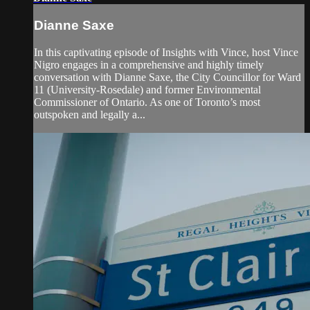
Dianne Saxe
In this captivating episode of Insights with Vince, host Vince
Nigro engages in a comprehensive and highly timely
conversation with Dianne Saxe, the City Councillor for Ward
11 (University-Rosedale) and former Environmental
Commissioner of Ontario. As one of Toronto’s most
outspoken and legally a...