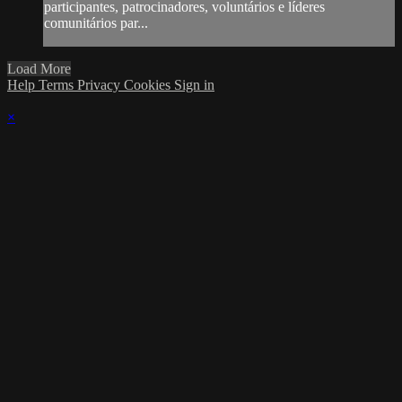
participantes, patrocinadores, voluntários e líderes
comunitários par...
Load More
Help
Terms
Privacy
Cookies
Sign in
×