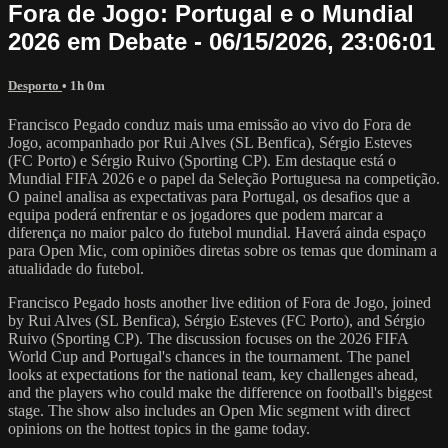
Fora de Jogo: Portugal e o Mundial
2026 em Debate - 06/15/2026, 23:06:01
Desporto
• 1h 0m
Francisco Pegado conduz mais uma emissão ao vivo do Fora de
Jogo, acompanhado por Rui Alves (SL Benfica), Sérgio Esteves
(FC Porto) e Sérgio Ruivo (Sporting CP). Em destaque está o
Mundial FIFA 2026 e o papel da Seleção Portuguesa na competição.
O painel analisa as expectativas para Portugal, os desafios que a
equipa poderá enfrentar e os jogadores que podem marcar a
diferença no maior palco do futebol mundial. Haverá ainda espaço
para Open Mic, com opiniões diretas sobre os temas que dominam a
atualidade do futebol.
Francisco Pegado hosts another live edition of Fora de Jogo, joined
by Rui Alves (SL Benfica), Sérgio Esteves (FC Porto), and Sérgio
Ruivo (Sporting CP). The discussion focuses on the 2026 FIFA
World Cup and Portugal's chances in the tournament. The panel
looks at expectations for the national team, key challenges ahead,
and the players who could make the difference on football's biggest
stage. The show also includes an Open Mic segment with direct
opinions on the hottest topics in the game today.