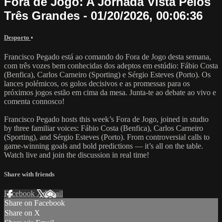
Fora de Jogo: A Jornada Vista Pelos
Três Grandes - 01/20/2026, 00:06:36
Desporto
•
Francisco Pegado está ao comando do Fora de Jogo desta semana,
com três vozes bem conhecidas dos adeptos em estúdio: Fábio Costa
(Benfica), Carlos Carneiro (Sporting) e Sérgio Esteves (Porto). Os
lances polémicos, os golos decisivos e as promessas para os
próximos jogos estão em cima da mesa. Junta-te ao debate ao vivo e
comenta connosco!
Francisco Pegado hosts this week’s Fora de Jogo, joined in studio
by three familiar voices: Fábio Costa (Benfica), Carlos Carneiro
(Sporting), and Sérgio Esteves (Porto). From controversial calls to
game-winning goals and bold predictions — it’s all on the table.
Watch live and join the discussion in real time!
Share with friends
Facebook
X
Email
Share on Facebook
Share on X