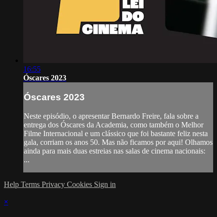
16:55
Óscares 2023
Óscares 2023
Neste episódio, o apresentar Bernardo Freire, fala sobre a
entrega dos Óscares da Academia, como também o Melhor
Filme Internacional e um clássico que foi bastante feliz nesta
gala, corriam os anos 50. Mas não ficamos por aqui! Olhamos
ainda para mais duas estreias nas salas de cinema nacionais:
...
Help
Terms
Privacy
Cookies
Sign in
×