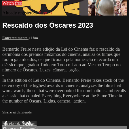
Watch free
Already registered?
Sign in
Rescaldo dos Óscares 2023
Entretenimento
• 18m
Bernardo Freire nesta edição da Lei do Cinema faz o rescaldo da
cerimónia dos prémios máximos do cinema, analisa os filmes que
foram galardoados, os que ficaram pela nomeação e recorda um
clássico que igualou Tudo em Todo o Lado ao Mesmo Tempo no
número de Óscares. Luzes, câmara…ação.
-
In this edition of Lei do Cinema, Bernardo Freire takes stock of the
ceremony of the highest awards in cinema, analyzes the films that
won awards, those that were overlooked for nominations and recalls
a classic that equaled Everything Everywhere at the Same Time in
the number of Oscars. Lights, camera...action.
Share with friends
Facebook
X
Email
Share on Facebook