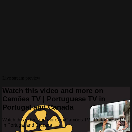
Live stream preview
Watch this video and more on
Camões TV | Portuguese TV in
Portugal and Canada
Watch this video and more on Camões TV | Portuguese TV
in Portugal and Canada