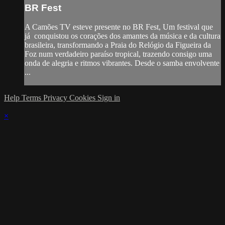
BR Fest
A Camões TV esteve presente no BR Fest, Um festival que
já conquistou os corações dos amantes da música e da cultura
brasileira, transformando a Praia do Relógio da Figueira da
Foz num verdadeiro paraíso tropical, trazendo consigo uma
onda de alegria e ritmos vibrantes. Desde o samba envolvente
...
Help
Terms
Privacy
Cookies
Sign in
×