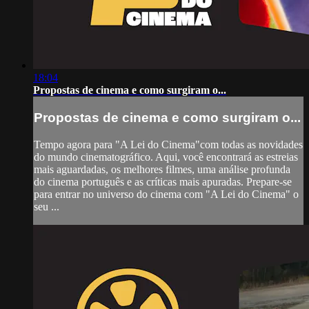
18:04
Propostas de cinema e como surgiram o...
Propostas de cinema e como surgiram o...
Tempo agora para "A Lei do Cinema"com todas as novidades
do mundo cinematográfico. Aqui, você encontrará as estreias
mais aguardadas, os melhores filmes, uma análise profunda
do cinema português e as críticas mais apuradas. Prepare-se
para entrar no universo do cinema com "A Lei do Cinema" o
seu ...