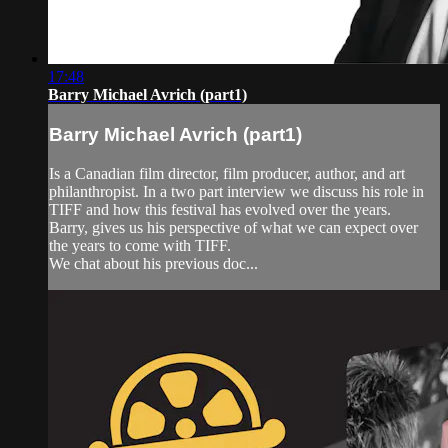
17:48
Barry Michael Avrich (part1)
Barry Michael Avrich (part1)
Is a Canadian film director, film producer, author, and art
philanthropist. In a two part interview we discuss his role in
TIFF and how this festival has evolved over the years.
Barry, gives us his perspective of what we can expect over
the years to come with TIFF.
We chat about his previous doc...