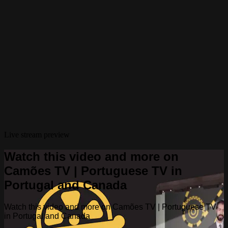
Live stream preview
Watch this video and more on
Camões TV | Portuguese TV in
Portugal and Canada
Watch this video and more on Camões TV | Portuguese TV
in Portugal and Canada