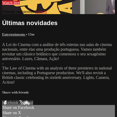
Watch free
Already registered?
Sign in
Últimas novidades
Entretenimento
• 13m
A Lei do Cinema com a análise de três estreias nas salas de cinema
nacionais, entre elas uma produção portuguesa. Vamos também
revisitar um clássico britânico que comemora o seu sexagésimo
aniversário. Luzes, Câmara, Ação!
-
The Law of Cinema with an analysis of three premieres in national
cinemas, including a Portuguese production. We'll also revisit a
British classic celebrating its sixtieth anniversary. Lights, Camera,
Action!
Share with friends
Facebook
X
Email
Share on Facebook
Share on X