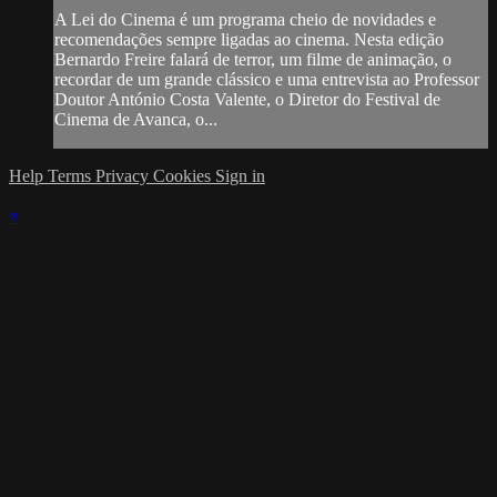
A Lei do Cinema é um programa cheio de novidades e
recomendações sempre ligadas ao cinema. Nesta edição
Bernardo Freire falará de terror, um filme de animação, o
recordar de um grande clássico e uma entrevista ao Professor
Doutor António Costa Valente, o Diretor do Festival de
Cinema de Avanca, o...
Help
Terms
Privacy
Cookies
Sign in
×