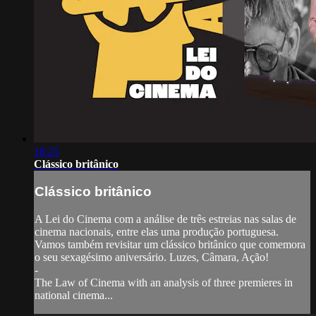
18:25
Clássico britânico
Clássico britânico
A Lei do Cinema com a análise de três estreias nas salas de
cinema nacionais, entre elas uma produção portuguesa.
Vamos também revisitar um clássico britânico que comemora
o seu sexagésimo aniversário. Luzes, Câmara, Ação!
-
The Law of Cinema with an analysis of three premieres in
national cinema...