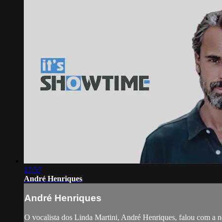
17:57
André Henriques
André Henriques
O vocalista dos Linda Martini, André Henriques, falou com a