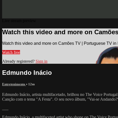
Live stream preview
Watch this video and more on Camões
Watch this video and more on Camões TV | Portuguese TV in
Watch free
Already registered?
Sign in
Edmundo Inácio
Entretenimento
• 12m
Edmundo Inácio, artista multifacetado, brilhou no The Voice Portugal 
Canção com o tema "A Festa". O seu novo álbum, "Vai-se Andando?", re
___
Edmundo Inácio, a multifaceted artist who shone on The Voice Portuga