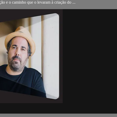
ração e o caminho que o levaram à criação do ...