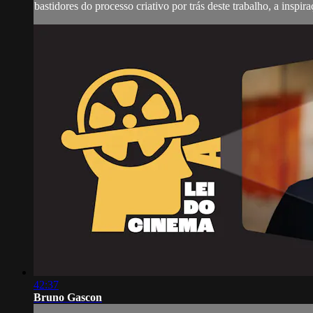
bastidores do processo criativo por trás deste trabalho, a inspi
42:37
Bruno Gascon