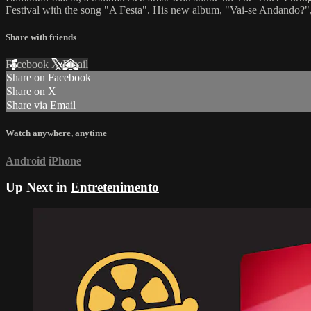
Festival with the song "A Festa". His new album, "Vai-se Andando?", r
Share with friends
Facebook
X
Email
Share on Facebook
Share on X
Share via Email
Watch anywhere, anytime
Android
iPhone
Up Next in
Entretenimento