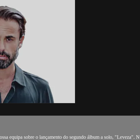
 nossa equipa sobre o lançamento do segundo álbum a solo, "Leveza". 