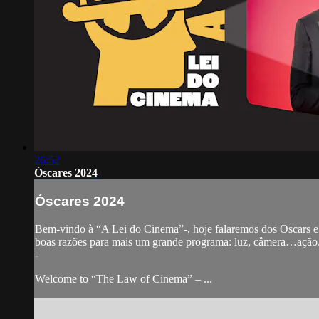
26:52
Óscares 2024
Óscares 2024
Bem-vindo à “A Lei do Cinema”-, hoje falaremos dos Oscars e as
boas razões para mais um grande programa: luz, câmera…ação
-
Welcome to “The Law of Cinema” – ...