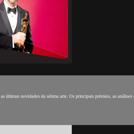
 últimas novidades da sétima arte. Os principais prémios, as análises 
.