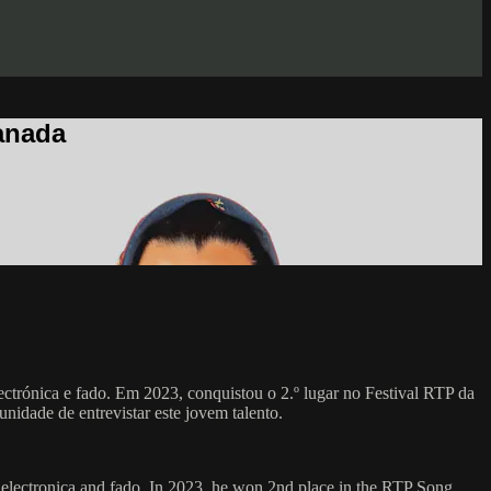
anada
lectrónica e fado. Em 2023, conquistou o 2.º lugar no Festival RTP da
nidade de entrevistar este jovem talento.
, electronica and fado. In 2023, he won 2nd place in the RTP Song